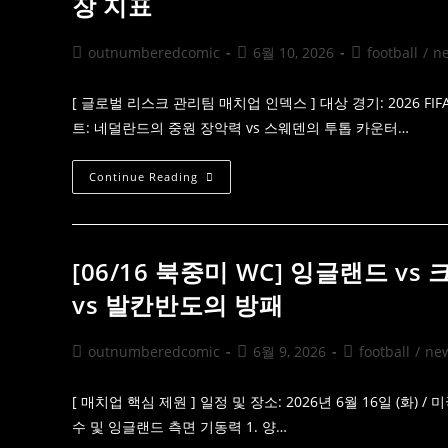
장 지표
Vs
로
카
드
보
의
베
Post
Post
Post
outnumberedcomic
6월 10, 2026
football
/
n
도
르
전
author:
published:
category:
데
자
매
치
[ 글로벌 리스크 관리팀 매치업 인덱스 ] 대상 경기: 2026 FI
업
트: 네덜란드의 중원 장악력 vs 스웨덴의 투톱 카운터…
해
부:
비
엘
[06/21
Continue Reading
사
북
의
중
전
미
면
WC]
전
네
과
덜
[06/16 북중미 WC] 잉글랜드 v
푸
란
른
드
vs 발칸반도의 방패
상
Vs
어
스
의
웨
위
덴
Post
Post
Post
outnumberedcomic
6월 9, 2026
football
/
ne
기
팩
author:
published:
category:
트
체
크:
[ 매치업 핵심 제원 ] 일정 및 장소: 2026년 6월 16일 (화)
스
수 및 잉글랜드 측면 기동력 1. 양…
쿼
드