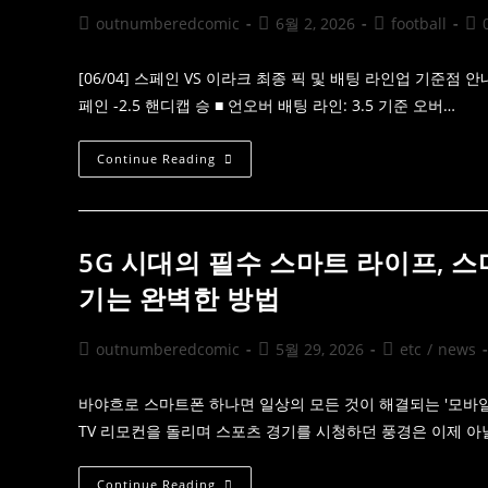
드
아
-2.5
티
Post
Post
Post
Pos
outnumberedcomic
6월 2, 2026
football
핸
아
author:
published:
category:
co
디
Vs
캡
슬
/
[06/04] 스페인 VS 이라크 최종 픽 및 배팅 라인업 기준점 
로
언
베
페인 -2.5 핸디캡 승 ■ 언오버 배팅 라인: 3.5 기준 오버…
오
니
버
아
3.5)
스
포
[06/04]
Continue Reading
츠
스
분
페
석
인
&
VS
실
이
시
라
5G 시대의 필수 스마트 라이프, 스
간
크
좌
최
기는 완벽한 방법
표
종
(크
픽
로
및
아
배
Post
Post
Post
outnumberedcomic
5월 29, 2026
etc
/
news
티
팅
author:
published:
category:
아
라
-1.5
인
핸
업
바야흐로 스마트폰 하나면 일상의 모든 것이 해결되는 '모바일 온
디
기
TV 리모컨을 돌리며 스포츠 경기를 시청하던 풍경은 이제 아
캡
준
/
점
언
안
오
내
5G
Continue Reading