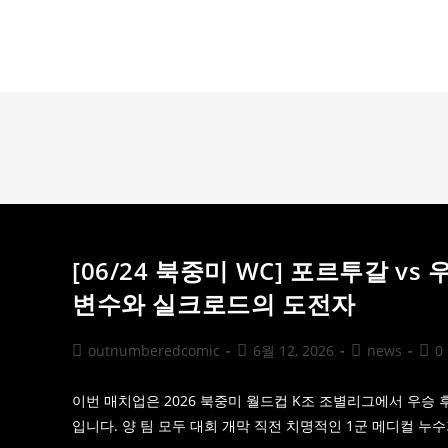
Skip
to
outnumberedcomic.com
content
[06/24 북중미 WC] 포르투갈 v
변수와 실크로드의 도전자
Post
Post
Post
Post
outnumberedcomic
6월 12, 2026
news
0
author:
published:
category:
com
이번 매치업은 2026 북중미 월드컵 K조 조별리그에서 우승
입니다. 양 팀 모두 대회 개막 직전 치명적인 1군 메디컬 누