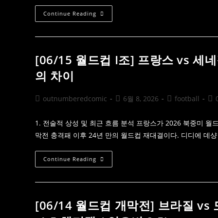
SWOT
진
[06/16
Continue Reading
단
북
및
중
시
미
장
WC]
지
잉
표
글
[06/15 월드컵 I조] 프랑스 vs 
랜
드
의 차이
Vs
크
로
아
Post
Post
Post
Pos
outnumberedcomic
6월 8, 2026
football
티
author:
published:
category:
co
아
매
치
1. 전술적 상성 및 최근 흐름 분석 프랑스가 2026 북중미 월
업
막전 충격패 이후 24년 만의 월드컵 재대결이다. 디디에 데샹
해
부:
축
구
[06/15
Continue Reading
종
월
가
드
의
컵
화
I
력
조]
Vs
프
[06/14 월드컵 개막전] 브라질 v
발
랑
칸
스
반