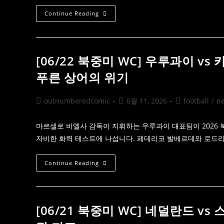
[06/24
Continue Reading
북
중
미
WC]
포
르
[06/22 북중미 WC] 우루과이 
투
갈
푸른 상어의 위기
Vs
우
즈
베
Post
Post
Post
outnumberedcomic
6월 11, 2026
football
/
n
키
author:
published:
category:
스
탄
Q&A
마르셀로 비엘사 감독이 지휘하는 우루과이 대표팀이 2026
리
자비한 화력 테스트에 나섭니다. 페데리코 발베르데와 로드리
포
트:
셀
레
[06/22
Continue Reading
상
북
의
중
부
미
상
WC]
변
우
수
루
[06/21 북중미 WC] 네덜란드 vs
와
과
실
이
크