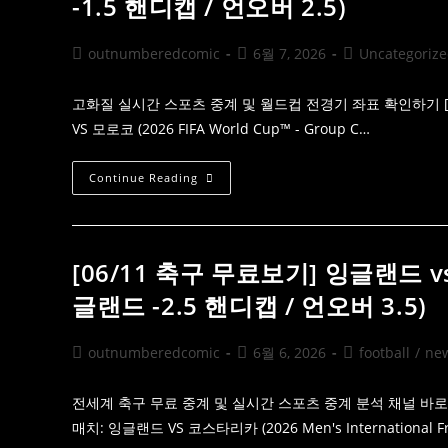
-1.5 핸디캡 / 언오버 2.5)
Vs
도
세
의
네
방
갈
Post
Post
Post
outnumberedcomic
6월 7, 2026
Uncategoriz
패
배
author:
published:
category:
당
판
해
고화질 실시간 스포츠 중계 및 월드컵 전경기 좌표 확인하기 [0
부:
VS 모로코 (2026 FIFA World Cup™ - Group C…
24
년
전
트
[06/14
Continue Reading
라
월
우
드
마
컵
와
개
뎁
막
스
전]
[06/11 축구 무료보기] 잉글랜드 
의
브
차
라
글랜드 -2.5 핸디캡 / 언오버 3.5)
이
질
Vs
모
로
Post
Post
Post
outnumberedcomic
6월 6, 2026
football
/
ne
코
author:
published:
category:
전
력
분
전세계 축구 무료 중계 및 실시간 스포츠 중계 분석 채널 바로가
석
매치: 잉글랜드 VS 코스타리카 (2026 Men's International Fr
및
실