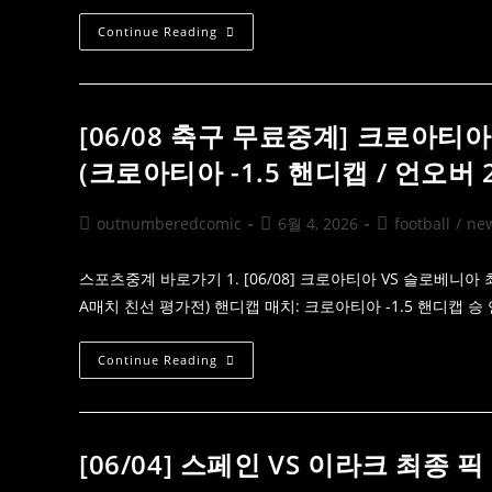
시
간
[06/11
Continue Reading
좌
축
표
구
(브
무
라
료
질
보
-1.5
기]
[06/08 축구 무료중계] 크로아티
핸
잉
디
글
(크로아티아 -1.5 핸디캡 / 언오버 2
캡
랜
/
드
언
Vs
오
코
Post
Post
Post
outnumberedcomic
6월 4, 2026
football
/
ne
버
스
2.5)
author:
published:
category:
타
리
카
스포츠중계 바로가기 1. [06/08] 크로아티아 VS 슬로베니아
전
A매치 친선 평가전) 핸디캡 매치: 크로아티아 -1.5 핸디캡 승
력
분
석
&
[06/08
Continue Reading
실
축
시
구
간
무
좌
료
표
중
(잉
계]
[06/04] 스페인 VS 이라크 최종
글
크
랜
로