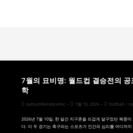
Skip
to
outnumberedcomic.com
content
7월의 묘비명: 월드컵 결승전의 공
학
Post
Post
Post
outnumberedcomic
7월 10, 2026
football
/
n
author:
published:
category:
2026년 7월 10일, 한 달간 지구촌을 뜨겁게 달구었던 북
다. 이 두 경기는 축구라는 스포츠가 인간의 심리를 어디까지