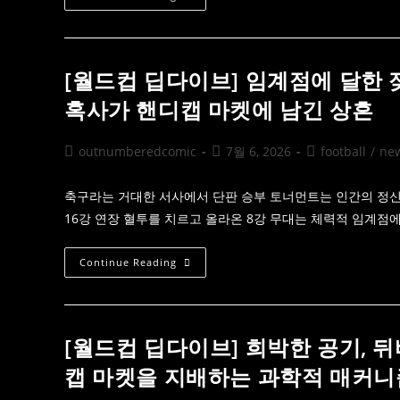
만
축
함
딥
과
다
핸
이
디
브]
캡
이
[월드컵 딥다이브] 임계점에 달한 젖
의
적
철
시
혹사가 핸디캡 마켓에 남긴 상흔
학
장
의
자
본
Post
Post
Post
outnumberedcomic
7월 6, 2026
football
/
ne
주
author:
published:
category:
의
가
빚
축구라는 거대한 서사에서 단판 승부 토너먼트는 인간의 정신
어
16강 연장 혈투를 치르고 올라온 8강 무대는 체력적 임계
낸
균
열:
여
[월
Continue Reading
름
드
프
컵
리
딥
시
다
즌
이
과
브]
[월드컵 딥다이브] 희박한 공기, 
개
임
막
계
캡 마켓을 지배하는 과학적 매커니
전
점
핸
에
디
달