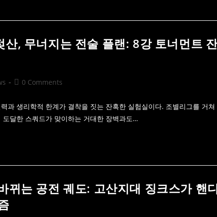
산, 무너지는 전술 플랜: 8강 토너먼트 
Post
ws
0 Comments
comments:
력과 생리학적 한계가 결착을 짓는 잔혹한 실험실이다. 조별리그를 거쳐
점에 도달한 스쿼드가 맞이하는 거대한 장벽과도…
뒤바뀌는 공전 궤도: 고산지대 징크스가 핸
즘