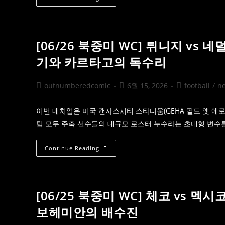
지
로
대
벌
징
스
크
포
스
츠
가
브
[06/26 북중미 WC] 튀니지 vs
핸
리
디
핑]
기와 카르타고의 독수리
캡
뉴
마
욕
켓
닉
을
스
Post
Post
Post
outnumberedcomic
6월 15, 2026
football
/
n
지
의
배
author:
published:
category:
기
하
적
는
적
이번 매치업은 미국 캔자스시티 스타디움(GEHA 필드 앳 애로
과
인
학
팀 모두 주축 선수들의 대규모 로스터 누수라는 초대형 변수
NBA
적
파
매
이
커
널
[06/26
Continue Reading
니
우
북
즘
승
중
과
미
2026
WC]
북
튀
중
니
[06/25 북중미 WC] 체코 vs 멕시
미
지
WC
Vs
보헤미안의 배수진
마
네
켓
덜
대