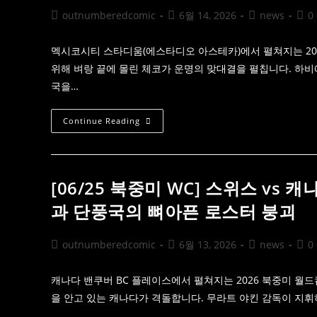
란
격
드
Post
Post
Post
Post
outnumberedcomic
6월 14, 2026
news
0
변
팩
author:
published:
category:
com
트
시
트:
멕시코시티 스타디움(에스타디오 아스테카)에서 펼쳐지는 202
오
위해 벼랑 끝에 몰린 체코가 운명의 맞대결을 펼칩니다. 하
렌
지
국을…
군
단
의
메
[06/25
Continue Reading
디
북
컬
중
위
미
기
WC]
와
체
카
코
[06/25 북중미 WC] 스위스 vs
르
Vs
타
멕
과 단풍국의 뼈아픈 로스터 붕괴
고
시
의
코
독
매
수
치
Post
Post
Post
Post
outnumberedcomic
6월 13, 2026
news
0
리
업
author:
published:
category:
com
해
부:
엘
캐나다 밴쿠버 BC 플레이스에서 펼쳐지는 2026 북중미 월
트
을 안고 있는 캐나다가 격돌합니다. 무라트 야킨 감독이 지
리
(El