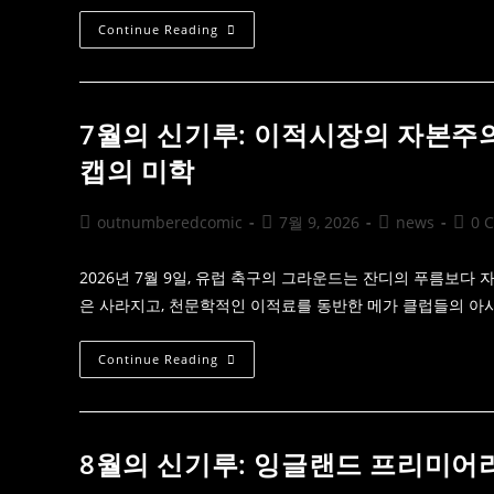
7
Continue Reading
월
의
묘
비
명:
월
7월의 신기루: 이적시장의 자본주
드
컵
캡의 미학
결
승
전
의
Post
Post
Post
Post
outnumberedcomic
7월 9, 2026
news
0 
공
author:
published:
category:
comm
포
와
3·4
2026년 7월 9일, 유럽 축구의 그라운드는 잔디의 푸름보다
위
은 사라지고, 천문학적인 이적료를 동반한 메가 클럽들의 아시
전
의
허
무
7
Continue Reading
가
월
빚
의
어
신
낸
기
핸
루:
디
이
8월의 신기루: 잉글랜드 프리미어
캡
적
의
시
철