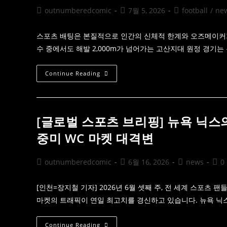
캡
한
Post
Post
Post
outnumberedcomic
7월 5, 2026
football
/
ne
마
젖
켓
author:
published:
category:
산,
을
무
지
너
스포츠 배팅은 본질적으로 인간의 신체적 한계와 오즈메이커가
배
지
하
수 중에서도 해발 2,000m가 넘어가는 고산지대 원정 경기
는
는
전
‘불
술
확
플
[월
Continue Reading
실
랜:
드
성’의
8
컵
미
강
딥
학
토
다
너
이
먼
브]
[글로벌 스포츠 브리핑] 뉴욕 닉스의
트
희
잔
박
중미 WC 마켓 대격변
혹
한
사
공
가
기,
핸
뒤
Post
Post
Post
Post
outnumberedcomic
6월 16, 2026
news
0
디
바
캡
author:
published:
category:
com
뀌
마
는
켓
공
[인천=장지철 기자] 2026년 6월 셋째 주, 전 세계 스포
에
전
남
마켓의 트래픽이 연일 최고치를 경신하고 있습니다. 뉴욕 닉스
궤
긴
도:
상
고
흔
산
[글
Continue Reading