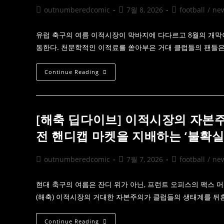
장
학
의
Post
Post
Post
outnumberedcomic
7월 8, 2026
football
/
ne
자
author:
published:
category:
본
주
유럽 축구의 여름 이적시장이 막바지에 다다르고 8월의 개막
의
가
동한다. 천문학적인 이적료를 쏟아부은 거대 클럽들의 팬들
빚
어
낸
해
8
Continue Reading
축
월
프
의
리
신
시
기
즌
루:
의
잉
[해축 딥다이브] 이적시장의 자본
혼
글
돈
랜
전 핸디캡 마켓을 지배하는 ‘불확실
과
드
핸
프
디
리
캡
미
Post
Post
Post
outnumberedcomic
7월 7, 2026
football
/
ne
의
어
author:
published:
category:
미
리
학
그
개
현대 축구의 여름은 잔디 위가 아닌, 프런트 오피스의 팩스 머
막
(해축) 이적시장의 거대한 자본주의가 클럽들의 생태계를 뒤
이
품
은
오
[해
Continue Reading