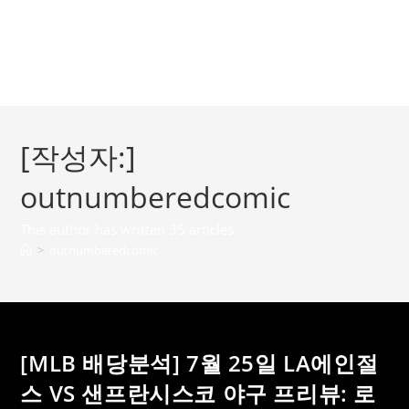
Skip
to
content
outnumberedcomic.com
[작성자:]
outnumberedcomic
This author has written 35 articles
>
outnumberedcomic
[MLB 배당분석] 7월 25일 LA에인절
스 VS 샌프란시스코 야구 프리뷰: 로