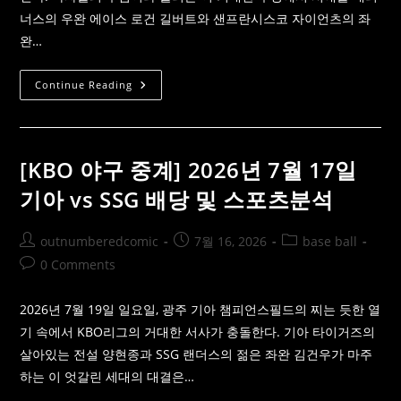
자
및
너스의 우완 에이스 로건 길버트와 샌프란시스코 자이언츠의 좌
핸
디
완…
캡/
언
오
[MLB
Continue Reading
버
중
배
계]
당
07
분
월
석
17
일
[KBO 야구 중계] 2026년 7월 17일
샌
프
기아 vs SSG 배당 및 스포츠분석
란
시
스
코
Post
Post
Post
outnumberedcomic
7월 16, 2026
base ball
Vs
author:
published:
category:
시
Post
0 Comments
애
comments:
틀
스
2026년 7월 19일 일요일, 광주 기아 챔피언스필드의 찌는 듯한 열
포
츠
기 속에서 KBO리그의 거대한 서사가 충돌한다. 기아 타이거즈의
분
석
살아있는 전설 양현종과 SSG 랜더스의 젊은 좌완 김건우가 마주
및
배
하는 이 엇갈린 세대의 대결은…
당