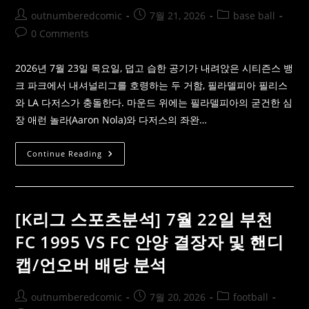
VS
Post
Post
Post
outnumberedcomic
7월 21, 2026
base ball
샌
프
author:
published:
category:
Post
0 Comments
란
시
comments:
스
코
2026년 7월 23일 목요일, 덥고 습한 공기가 내려앉은 시티즌스 뱅
야
구
크 파크에서 내셔널리그를 호령하는 두 거함, 필라델피아 필리스
프
와 LA 다저스가 충돌한다. 마운드 위에는 필라델피아의 굳건한 심
리
뷰:
장 애런 놀라(Aaron Nola)와 다저스의 좌완…
로
건
웹
의
[MLB
Continue Reading
싱
중
커
계]
와
7
언
월
오
23
버
일
[K리그 스포츠분석] 7월 22일 부천
기
LA
준
다
FC 1995 VS FC 안양 결장자 및 핸디
점
저
공
스
략
캡/언오버 배당 분석
VS
필
라
델
Post
Post
Post
outnumberedcomic
7월 20, 2026
football
피
아