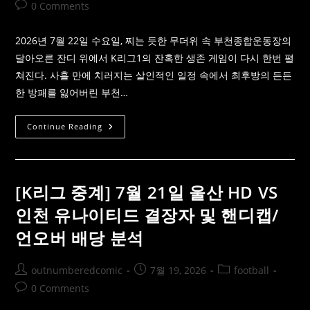
author:
published:
category:
Post
0 Comments
애
런
comments:
놀
라
2026년 7월 22일 수요일, 찌는 듯한 무더위 속 부천종합운동장의
등
판
달아오른 잔디 위에서 K리그1의 잔혹한 생존 게임이 다시 한번 펼
및
쳐진다. 사흘 만에 치러지는 살인적인 일정 속에서 최후방의 든든
핸
디
한 방패를 잃어버린 부천…
캡/
언
오
버
[K
Continue Reading
배
리
당
그
공
스
략
포
츠
분
[K리그 중계] 7월 21일 울산 HD VS
석]
7
인천 유나이티드 결장자 및 핸디캡/
월
22
언오버 배당 분석
일
부
천
FC
Post
Post
Post
outnumberedcomic
7월 19, 2026
football
1995
VS
author:
published:
category:
Post
0 Comments
FC
안
comments: