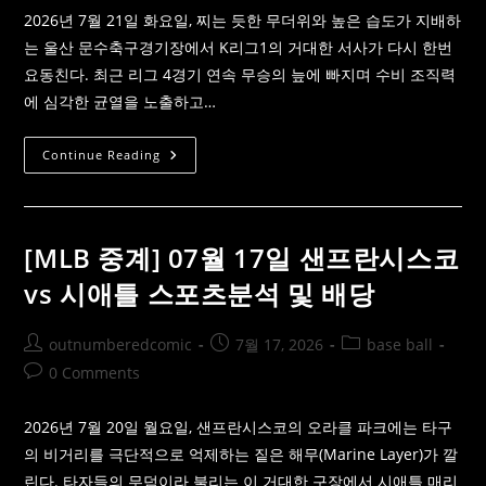
양
결
2026년 7월 21일 화요일, 찌는 듯한 무더위와 높은 습도가 지배하
장
자
는 울산 문수축구경기장에서 K리그1의 거대한 서사가 다시 한번
및
요동친다. 최근 리그 4경기 연속 무승의 늪에 빠지며 수비 조직력
핸
디
에 심각한 균열을 노출하고…
캡/
언
오
버
[K
Continue Reading
배
리
당
그
분
중
석
계]
7
월
[MLB 중계] 07월 17일 샌프란시스코
21
일
vs 시애틀 스포츠분석 및 배당
울
산
HD
VS
Post
Post
Post
outnumberedcomic
7월 17, 2026
base ball
인
author:
published:
category:
천
Post
0 Comments
유
comments:
나
이
2026년 7월 20일 월요일, 샌프란시스코의 오라클 파크에는 타구
티
드
의 비거리를 극단적으로 억제하는 짙은 해무(Marine Layer)가 깔
결
장
린다. 타자들의 무덤이라 불리는 이 거대한 구장에서 시애틀 매리