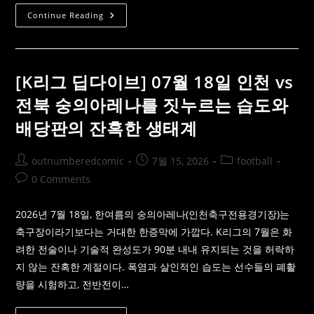
[KBO
Continue Reading
야
구
중
계]
2026
년
[K리그 딥다이브] 07월 18일 인천 vs
7
월
전북 숭의아레나를 짓누르는 습도와
17
일
배당판의 잔혹한 생태계
기
아
Vs
SSG
Post
Post
Post
outnumberedcomic
7월 15, 2026
football
배
당
author:
published:
category:
Post
0 Comments
및
스
comments:
포
츠
2026년 7월 18일, 한여름의 숭의아레나(인천축구전용경기장)는
분
석
축구장이라기보다는 거대한 한증막에 가깝다. K리그의 7월은 화
려한 전술이나 기술적 완성도가 90분 내내 유지되는 것을 허락하
지 않는 잔혹한 계절이다. 폭염과 살인적인 습도는 선수들의 폐활
량을 시험하고, 전반전이…