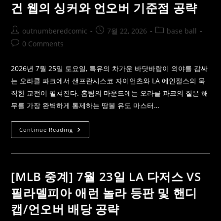
건 웹의 싱커와 언오버 기준점 공략
Post
Post
Post
outnumberedcomic
7월 22, 2026
base ball
author:
published:
category:
Post
0 Comments
comments:
2026년 7월 25일 토요일, 특유의 차가운 바닷바람이 외야를 감싸
는 오라클 파크에서 샌프란시스코 자이언츠와 LA 에인절스의 묵
직한 교전이 펼쳐진다. 홈팀의 마운드에는 오라클 파크의 짙은 해
무를 가장 완벽하게 통제하는 땅볼 유도 마스터…
[MLB
Continue Reading
배
당
분
석]
7
월
[MLB 중계] 7월 23일 LA 다저스 VS
25
일
필라델피아 애런 놀라 등판 및 핸디
LA
에
캡/언오버 배당 공략
인
절
스