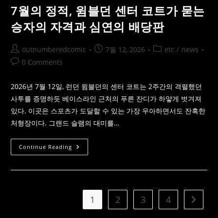
는
일
7월의 정적, 윔블던 센터 코트가 묻는
전
의
략
가
승자의 자격과 심연의 배당판
의
격
영
변
도
동
(零
성
Post
Post
Post
outnumberedcomic
7월 12, 2026
etc
/
news
度)
과
author:
published:
category:
기
Post
0 Comments
관
comments:
급
마
2026년 7월 12일, 런던 윔블던의 센터 코트는 2주간의 격렬했던
인
드
사투를 증명하듯 베이스라인 근처의 푸른 잔디가 하얗게 벗겨져
셋:
스
있다. 이곳은 스포츠가 도달할 수 있는 가장 우아하면서도 잔혹한
포
츠
처형장이다. 그랜드 슬램의 대미를…
배
당
판
7
Continue Reading
을
월
지
의
배
정
하
적,
는
윔
트
블
레
던
이
1
2
3
4
Go to t
센
더
터
의
코
철