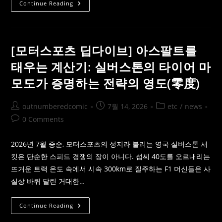
[K
Continue Reading
리
그
딥
다
이
브]
[모터스포츠 딥다이브] 아스팔트를
07
월
태우는 계산기: 실버스톤의 타이어 마
18
일
모도가 증명하는 전략의 영도(零度)
인
천
Vs
전
Post
Post
Post
outnumberedcomic
7월 14, 2026
etc
/
news
북
숭
author:
published:
category:
Post
0 Comments
의
아
comments:
레
나
2026년 7월 중순, 모터스포츠의 성지라 불리는 영국 실버스톤 서
를
짓
킷은 단순한 스피드 경쟁의 장이 아니다. 섭씨 40도를 오르내리는
누
뜨거운 트랙 온도 속에서 시속 300km로 질주하는 F1 머신들은 사
르
는
실상 바퀴 달린 거대한…
습
도
와
배
[모
Continue Reading
당
터
판
스