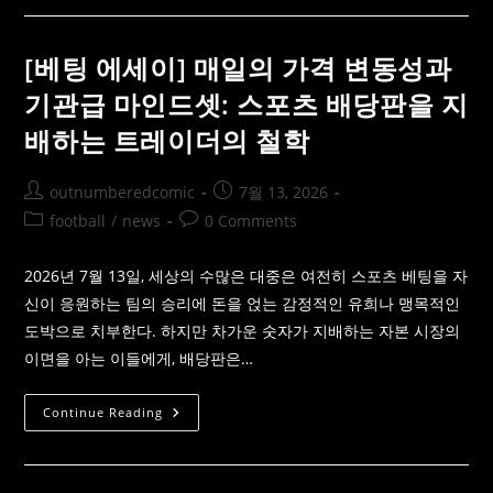
의
포
잔
츠
혹
딥
한
다
[베팅 에세이] 매일의 가격 변동성과
생
이
태
브]
기관급 마인드셋: 스포츠 배당판을 지
계
아
스
배하는 트레이더의 철학
팔
트
를
태
Post
Post
outnumberedcomic
7월 13, 2026
우
는
author:
published:
Post
Post
football
/
news
0 Comments
계
산
category:
comments:
기:
실
2026년 7월 13일, 세상의 수많은 대중은 여전히 스포츠 베팅을 자
버
스
신이 응원하는 팀의 승리에 돈을 얹는 감정적인 유희나 맹목적인
톤
도박으로 치부한다. 하지만 차가운 숫자가 지배하는 자본 시장의
의
타
이면을 아는 이들에게, 배당판은…
이
어
마
모
[베
Continue Reading
도
팅
가
에
증
세
명
이]
하
매